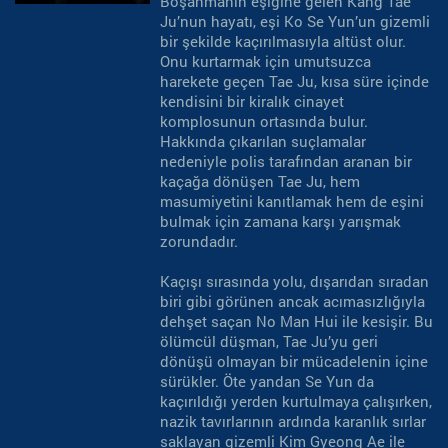
Boşanmanın eşiğine gelen Kang Tae
Ju’nun hayatı, eşi Ko Se Yun’un gizemli
bir şekilde kaçırılmasıyla altüst olur.
Onu kurtarmak için umutsuzca
harekete geçen Tae Ju, kısa süre içinde
kendisini bir kiralık cinayet
komplosunun ortasında bulur.
Hakkında çıkarılan suçlamalar
nedeniyle polis tarafından aranan bir
kaçağa dönüşen Tae Ju, hem
masumiyetini kanıtlamak hem de eşini
bulmak için zamana karşı yarışmak
zorundadır.
Kaçışı sırasında yolu, dışarıdan sıradan
biri gibi görünen ancak acımasızlığıyla
dehşet saçan No Man Hui ile kesişir. Bu
ölümcül düşman, Tae Ju’yu geri
dönüşü olmayan bir mücadelenin içine
sürükler. Öte yandan Se Yun da
kaçırıldığı yerden kurtulmaya çalışırken,
nazik tavırlarının ardında karanlık sırlar
saklayan gizemli Kim Gyeong Ae ile