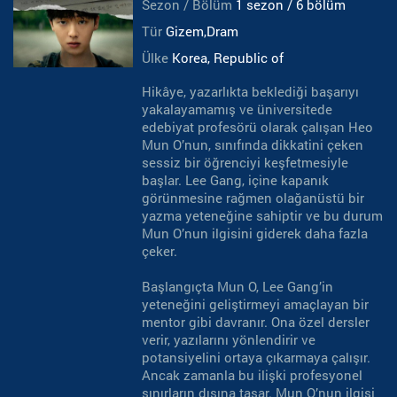
Sezon / Bölüm
1 sezon / 6 bölüm
Tür
Gizem,Dram
Ülke
Korea, Republic of
Hikâye, yazarlıkta beklediği başarıyı
yakalayamamış ve üniversitede
edebiyat profesörü olarak çalışan Heo
Mun O’nun, sınıfında dikkatini çeken
sessiz bir öğrenciyi keşfetmesiyle
başlar. Lee Gang, içine kapanık
görünmesine rağmen olağanüstü bir
yazma yeteneğine sahiptir ve bu durum
Mun O’nun ilgisini giderek daha fazla
çeker.
Başlangıçta Mun O, Lee Gang’in
yeteneğini geliştirmeyi amaçlayan bir
mentor gibi davranır. Ona özel dersler
verir, yazılarını yönlendirir ve
potansiyelini ortaya çıkarmaya çalışır.
Ancak zamanla bu ilişki profesyonel
sınırların dışına taşar. Mun O’nun ilgisi