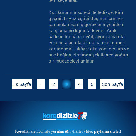
tehlikeye atar.
Kızı kurtarma süreci ilerledikçe, Kim
geçmişte yüzleştiği düşmanların ve
tamamlanmamış görevlerin yeniden
karşısına çıktığını fark eder. Artık
sadece bir baba değil, aynı zamanda
eski bir ajan olarak da hareket etmek
zorundadır. Hikâye; aksiyon, gerilim ve
aile bağları etrafında şekillenen yoğun
bir mücadeleyi anlatır.
İlk Sayfa
1
2
3
4
5
Son Sayfa
Korediziizletr.com'de yer alan tüm diziler video paylaşım siteleri