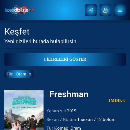
Keşfet
Yeni dizileri burada bulabilirsin.
FİLTRELERİ GÖSTER
Tür:
Dram
x
Freshman
IMDB: 0
Yapım yılı
2019
Sezon / Bölüm
1 sezon / 12 bölüm
Tür
Komedi,Dram