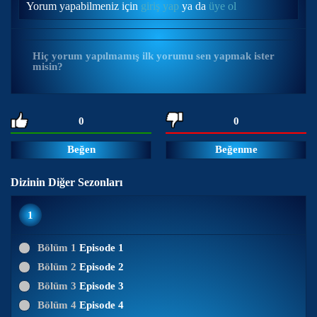
Yorum yapabilmeniz için
giriş yap
ya da
üye ol
Hiç yorum yapılmamış ilk yorumu sen yapmak ister
misin?
0
0
Beğen
Beğenme
Dizinin Diğer Sezonları
1
Bölüm 1
Episode 1
Bölüm 2
Episode 2
Bölüm 3
Episode 3
Bölüm 4
Episode 4