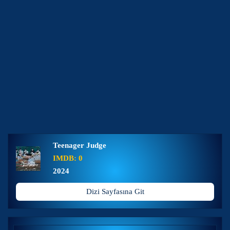
Teenager Judge
IMDB: 0
2024
Dizi Sayfasına Git