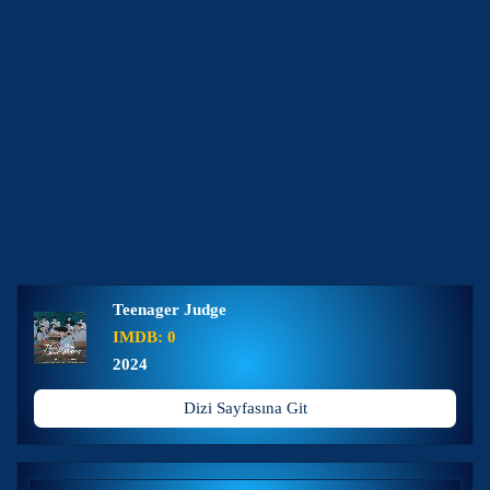
Teenager Judge
IMDB: 0
2024
Dizi Sayfasına Git