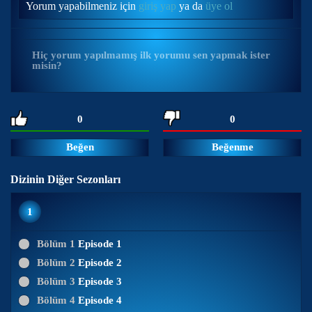
Yorum yapabilmeniz için
giriş yap
ya da
üye ol
Hiç yorum yapılmamış ilk yorumu sen yapmak ister
misin?
0
0
Beğen
Beğenme
Dizinin Diğer Sezonları
1
Bölüm 1
Episode 1
Bölüm 2
Episode 2
Bölüm 3
Episode 3
Bölüm 4
Episode 4