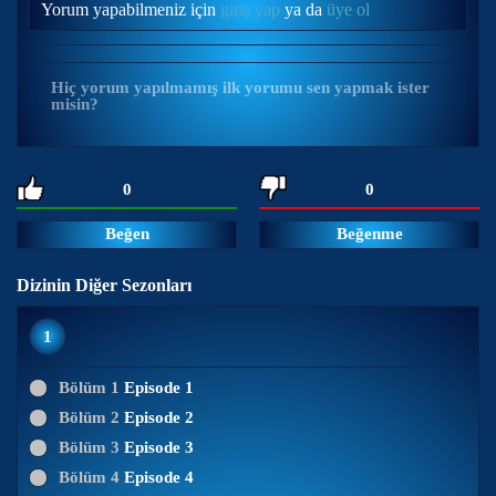
Yorum yapabilmeniz için
giriş yap
ya da
üye ol
Hiç yorum yapılmamış ilk yorumu sen yapmak ister
misin?
0
0
Beğen
Beğenme
Dizinin Diğer Sezonları
1
Bölüm 1
Episode 1
Bölüm 2
Episode 2
Bölüm 3
Episode 3
Bölüm 4
Episode 4