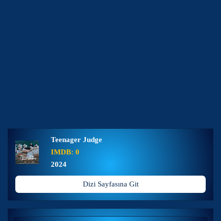
Teenager Judge
IMDB: 0
2024
Dizi Sayfasına Git