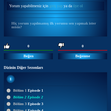
Yorum yapabilmeniz için
giriş yap
ya da
üye ol
Hiç yorum yapılmamış ilk yorumu sen yapmak ister
misin?
0
0
Beğen
Beğenme
Dizinin Diğer Sezonları
1
Bölüm 1
Episode 1
Bölüm 2
Episode 2
Bölüm 3
Episode 3
Bölüm 4
Episode 4