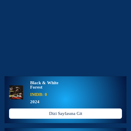
Black & White
Forest
IMDB: 0
2024
Dizi Sayfasına Git