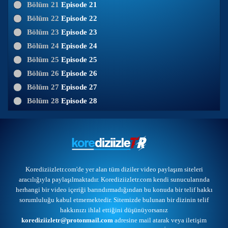
Bölüm 21
Episode 21
Bölüm 22
Episode 22
Bölüm 23
Episode 23
Bölüm 24
Episode 24
Bölüm 25
Episode 25
Bölüm 26
Episode 26
Bölüm 27
Episode 27
Bölüm 28
Episode 28
Korediziizletr.com'de yer alan tüm diziler video paylaşım siteleri
aracılığıyla paylaşılmaktadır. Korediziizletr.com kendi sunucularında
herhangi bir video içeriği barındırmadığından bu konuda bir telif hakkı
sorumluluğu kabul etmemektedir. Sitemizde bulunan bir dizinin telif
hakkınızı ihlal ettiğini düşünüyorsanız
korediziizletr@protonmail.com
adresine mail atarak veya
iletişim