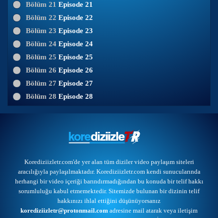
Bölüm 21
Episode 21
Bölüm 22
Episode 22
Bölüm 23
Episode 23
Bölüm 24
Episode 24
Bölüm 25
Episode 25
Bölüm 26
Episode 26
Bölüm 27
Episode 27
Bölüm 28
Episode 28
Korediziizletr.com'de yer alan tüm diziler video paylaşım siteleri
aracılığıyla paylaşılmaktadır. Korediziizletr.com kendi sunucularında
herhangi bir video içeriği barındırmadığından bu konuda bir telif hakkı
sorumluluğu kabul etmemektedir. Sitemizde bulunan bir dizinin telif
hakkınızı ihlal ettiğini düşünüyorsanız
korediziizletr@protonmail.com
adresine mail atarak veya
iletişim