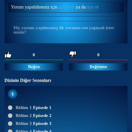
Yorum yapabilmeniz için
giriş yap
ya da
üye ol
Hiç yorum yapılmamış ilk yorumu sen yapmak ister
misin?
0
0
Beğen
Beğenme
Dizinin Diğer Sezonları
1
Bölüm 1
Episode 1
Bölüm 2
Episode 2
Bölüm 3
Episode 3
Bölüm 4
Episode 4