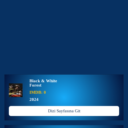
Black & White
Forest
IMDB: 0
2024
Dizi Sayfasına Git