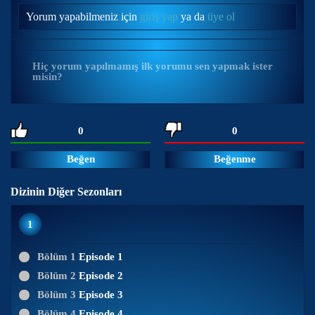
Yorum yapabilmeniz için
giriş yap
ya da
üye ol
Hiç yorum yapılmamış ilk yorumu sen yapmak ister
misin?
0
0
Beğen
Beğenme
Dizinin Diğer Sezonları
1
Bölüm 1
Episode 1
Bölüm 2
Episode 2
Bölüm 3
Episode 3
Bölüm 4
Episode 4