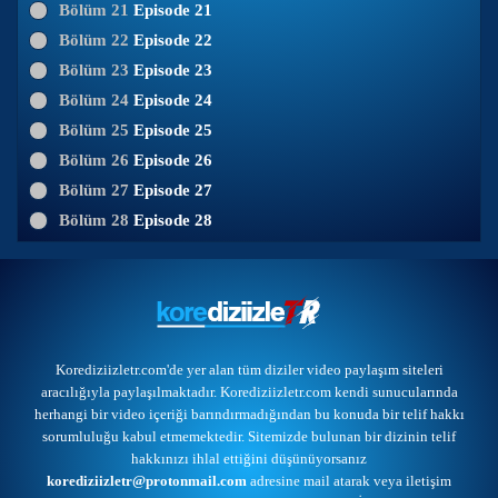
Bölüm 21
Episode 21
Bölüm 22
Episode 22
Bölüm 23
Episode 23
Bölüm 24
Episode 24
Bölüm 25
Episode 25
Bölüm 26
Episode 26
Bölüm 27
Episode 27
Bölüm 28
Episode 28
Korediziizletr.com'de yer alan tüm diziler video paylaşım siteleri
aracılığıyla paylaşılmaktadır. Korediziizletr.com kendi sunucularında
herhangi bir video içeriği barındırmadığından bu konuda bir telif hakkı
sorumluluğu kabul etmemektedir. Sitemizde bulunan bir dizinin telif
hakkınızı ihlal ettiğini düşünüyorsanız
korediziizletr@protonmail.com
adresine mail atarak veya
iletişim