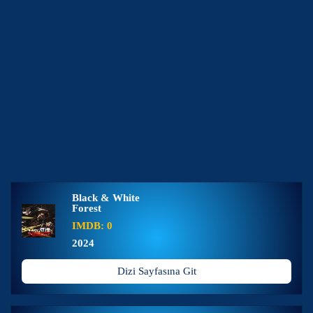
Black & White
Forest
IMDB: 0
2024
Dizi Sayfasına Git