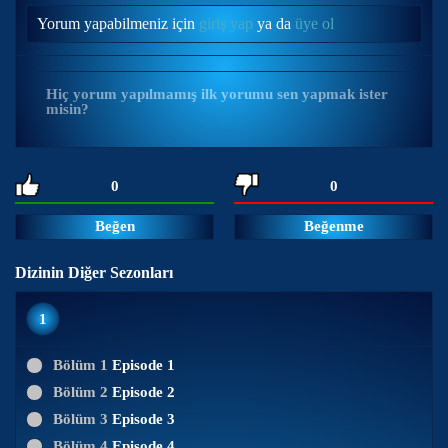
Yorum yapabilmeniz için
giriş yap
ya da
üye ol
Hiç yorum yapılmamış ilk yorumu sen yapmak ister
misin?
0
0
Beğen
Beğenme
Dizinin Diğer Sezonları
1
Bölüm 1
Episode 1
Bölüm 2
Episode 2
Bölüm 3
Episode 3
Bölüm 4
Episode 4