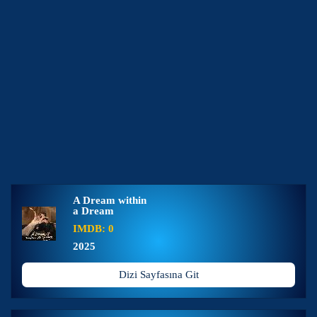
A Dream within
a Dream
IMDB: 0
2025
Dizi Sayfasına Git