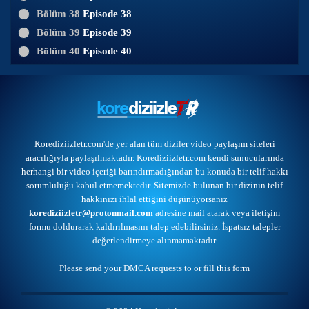
Bölüm 38
Episode 38
Bölüm 39
Episode 39
Bölüm 40
Episode 40
Korediziizletr.com'de yer alan tüm diziler video paylaşım siteleri
aracılığıyla paylaşılmaktadır. Korediziizletr.com kendi sunucularında
herhangi bir video içeriği barındırmadığından bu konuda bir telif hakkı
sorumluluğu kabul etmemektedir. Sitemizde bulunan bir dizinin telif
hakkınızı ihlal ettiğini düşünüyorsanız
korediziizletr@protonmail.com
adresine mail atarak veya
iletişim
formu
doldurarak kaldırılmasını talep edebilirsiniz. İspatsız talepler
değerlendirmeye alınmamaktadır.
Please send your DMCA requests to or
fill this form