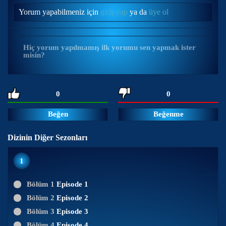
Yorum yapabilmeniz için
giriş yap
ya da
üye ol
Hiç yorum yapılmamış ilk yorumu sen yapmak ister
misin?
0
0
Beğen
Beğenme
Dizinin Diğer Sezonları
1
Bölüm 1
Episode 1
Bölüm 2
Episode 2
Bölüm 3
Episode 3
Bölüm 4
Episode 4