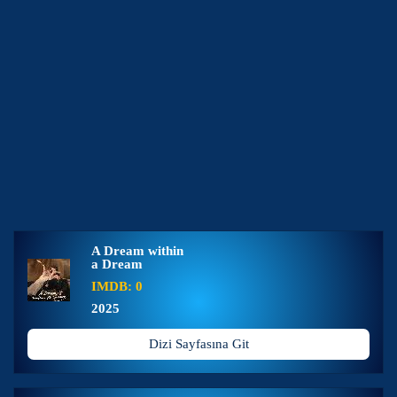
A Dream within
a Dream
IMDB: 0
2025
Dizi Sayfasına Git