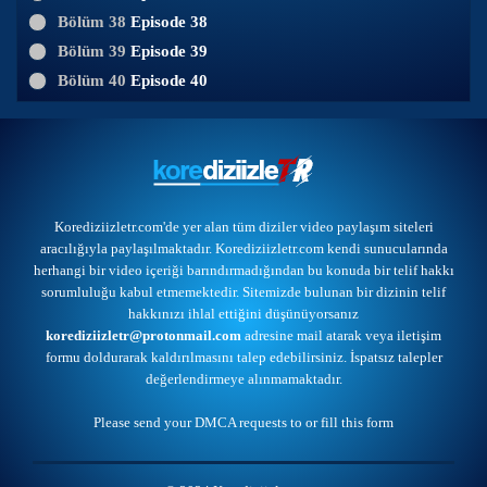
Bölüm 38
Episode 38
Bölüm 39
Episode 39
Bölüm 40
Episode 40
Korediziizletr.com'de yer alan tüm diziler video paylaşım siteleri
aracılığıyla paylaşılmaktadır. Korediziizletr.com kendi sunucularında
herhangi bir video içeriği barındırmadığından bu konuda bir telif hakkı
sorumluluğu kabul etmemektedir. Sitemizde bulunan bir dizinin telif
hakkınızı ihlal ettiğini düşünüyorsanız
korediziizletr@protonmail.com
adresine mail atarak veya
iletişim
formu
doldurarak kaldırılmasını talep edebilirsiniz. İspatsız talepler
değerlendirmeye alınmamaktadır.
Please send your DMCA requests to or
fill this form