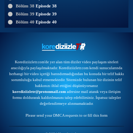
Bölüm 38
Episode 38
Bölüm 39
Episode 39
Bölüm 40
Episode 40
Korediziizletr.com'de yer alan tüm diziler video paylaşım siteleri
aracılığıyla paylaşılmaktadır. Korediziizletr.com kendi sunucularında
herhangi bir video içeriği barındırmadığından bu konuda bir telif hakkı
sorumluluğu kabul etmemektedir. Sitemizde bulunan bir dizinin telif
hakkınızı ihlal ettiğini düşünüyorsanız
korediziizletr@protonmail.com
adresine mail atarak veya
iletişim
formu
doldurarak kaldırılmasını talep edebilirsiniz. İspatsız talepler
değerlendirmeye alınmamaktadır.
Please send your DMCA requests to or
fill this form