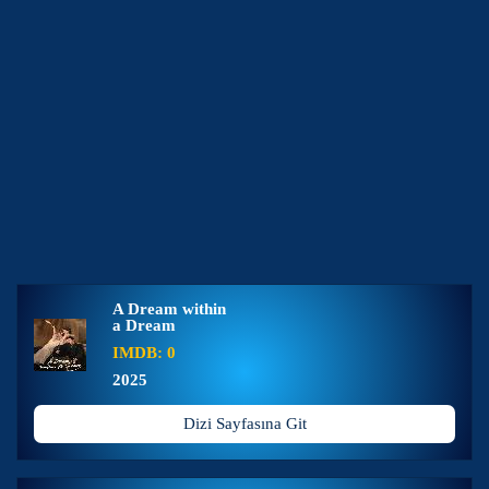
A Dream within
a Dream
IMDB: 0
2025
Dizi Sayfasına Git