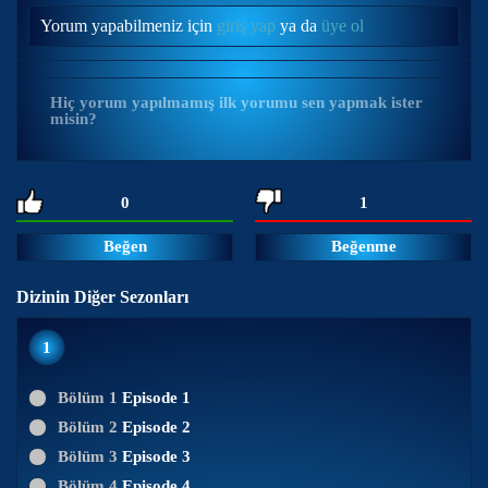
Yorum yapabilmeniz için
giriş yap
ya da
üye ol
Hiç yorum yapılmamış ilk yorumu sen yapmak ister
misin?
0
1
Beğen
Beğenme
Dizinin Diğer Sezonları
1
Bölüm 1
Episode 1
Bölüm 2
Episode 2
Bölüm 3
Episode 3
Bölüm 4
Episode 4