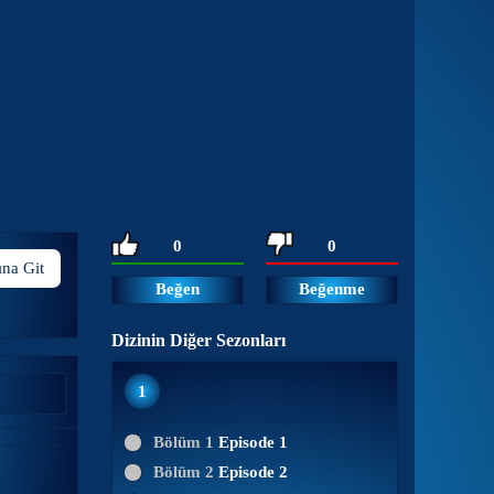
0
0
ına Git
Beğen
Beğenme
Dizinin Diğer Sezonları
1
Bölüm 1
Episode 1
Bölüm 2
Episode 2