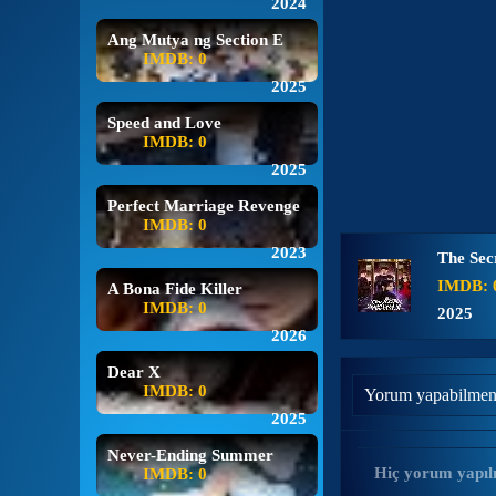
2024
Ang Mutya ng Section E
IMDB: 0
2025
Speed and Love
IMDB: 0
2025
Perfect Marriage Revenge
IMDB: 0
2023
The Sec
IMDB: 
A Bona Fide Killer
IMDB: 0
2025
2026
Dear X
IMDB: 0
Yorum yapabilmen
2025
Never-Ending Summer
Hiç yorum yapıl
IMDB: 0