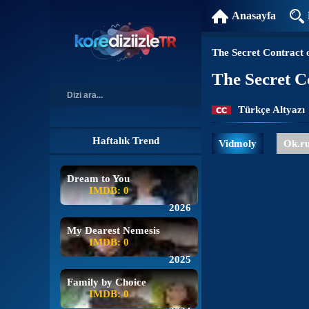
Anasayfa
The Secret Contract 
The Secret C
Türkçe Altyazı
Haftalık Trend
Vidmoly
Ok.r
Dream to You
IMDB: 0
2026
My Dearest Nemesis
IMDB: 0
2025
Family by Choice
IMDB: 0