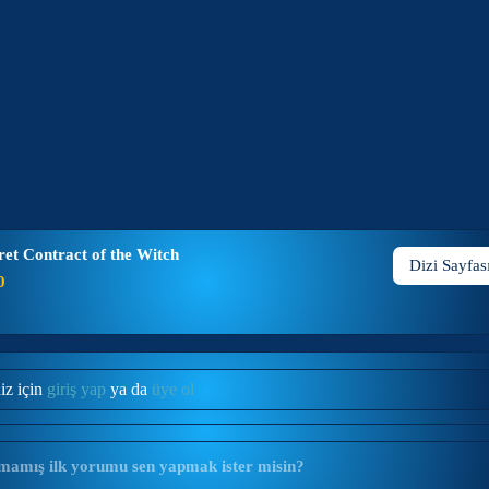
ret Contract of the Witch
Dizi Sayfas
0
iz için
giriş yap
ya da
üye ol
mamış ilk yorumu sen yapmak ister misin?