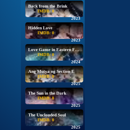
Back from the Brink
IMDB: 0
2023
Hidden Love
IMDB: 0
2023
Love Game in Eastern Fantasy
IMDB: 0
2024
Ang Mutya ng Section E
IMDB: 0
2025
The Sun in the Dark
IMDB: 0
2025
The Unclouded Soul
IMDB: 0
2025