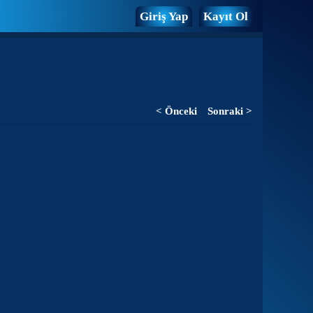
Giriş Yap
Kayıt Ol
< Önceki
Sonraki >