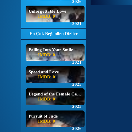
2026
Unforgettable Love
IMDB: 0
2021
En Çok Beğenilen Diziler
Falling Into Your Smile
IMDB: 0
2021
Speed and Love
IMDB: 0
2025
Legend of the Female General
IMDB: 0
2025
Pursuit of Jade
IMDB: 0
2026