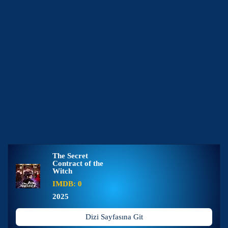
The Secret
Contract of the
Witch
IMDB: 0
2025
Dizi Sayfasına Git