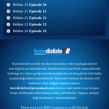
Bölüm 20
Episode 20
Bölüm 21
Episode 21
Bölüm 22
Episode 22
Bölüm 23
Episode 23
Bölüm 24
Episode 24
Korediziizletr.com'de yer alan tüm diziler video paylaşım siteleri
aracılığıyla paylaşılmaktadır. Korediziizletr.com kendi sunucularında
herhangi bir video içeriği barındırmadığından bu konuda bir telif hakkı
sorumluluğu kabul etmemektedir. Sitemizde bulunan bir dizinin telif
hakkınızı ihlal ettiğini düşünüyorsanız
korediziizletr@protonmail.com
adresine mail atarak veya
iletişim
formu
doldurarak kaldırılmasını talep edebilirsiniz. İspatsız talepler
değerlendirmeye alınmamaktadır.
Please send your DMCA requests to or
fill this form