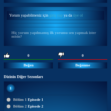
Yorum yapabilmeniz için
giriş yap
ya da
üye ol
Hiç yorum yapılmamış ilk yorumu sen yapmak ister
misin?
0
0
Beğen
Beğenme
Dizinin Diğer Sezonları
1
Bölüm 1
Episode 1
Bölüm 2
Episode 2