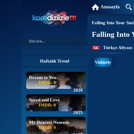
Anasayfa
Falling Into Your Smi
Falling Into
Türkçe Altyazı
Haftalık Trend
Vidmoly
Dream to You
IMDB: 0
2026
Speed and Love
IMDB: 0
2025
My Dearest Nemesis
IMDB: 0