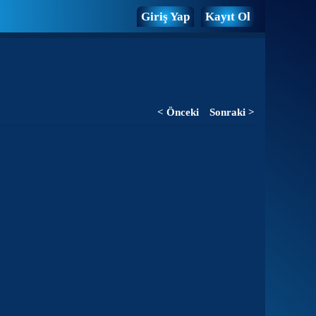
Giriş Yap
Kayıt Ol
< Önceki
Sonraki >