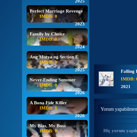
2025
Perfect Marriage Revenge
IMDB: 0
2023
Family by Choice
IMDB: 0
2024
Ang Mutya ng Section E
IMDB: 0
2025
Falling 
IMDB: 
Never-Ending Summer
IMDB: 0
2021
2026
A Bona Fide Killer
IMDB: 0
Yorum yapabilmen
2026
My Bias, My Boss
Hiç yorum yapıl
IMDB: 0