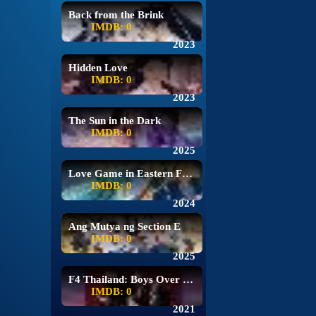
Back from the Brink
IMDB: 0
2023
Hidden Love
IMDB: 0
2023
The Sun in the Dark
IMDB: 0
2025
Love Game in Eastern Fantasy
IMDB: 0
2024
Ang Mutya ng Section E
IMDB: 0
2025
F4 Thailand: Boys Over Flowers
IMDB: 0
2021