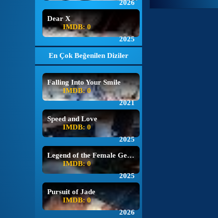
2026
Dear X
IMDB: 0
2025
En Çok Beğenilen Diziler
Falling Into Your Smile
IMDB: 0
2021
Speed and Love
IMDB: 0
2025
Legend of the Female General
IMDB: 0
2025
Pursuit of Jade
IMDB: 0
2026