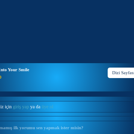
Into Your Smile
Dizi Sayfas
0
iz için
giriş yap
ya da
üye ol
mamış ilk yorumu sen yapmak ister misin?