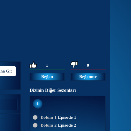
1
0
ına Git
Beğen
Beğenme
Dizinin Diğer Sezonları
1
Bölüm 1
Episode 1
Bölüm 2
Episode 2