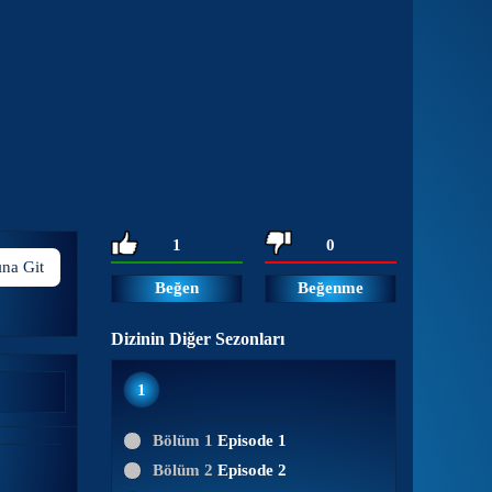
1
0
ına Git
Beğen
Beğenme
Dizinin Diğer Sezonları
1
Bölüm 1
Episode 1
Bölüm 2
Episode 2