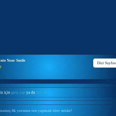
Into Your Smile
Dizi Sayfas
0
iz için
giriş yap
ya da
üye ol
mamış ilk yorumu sen yapmak ister misin?