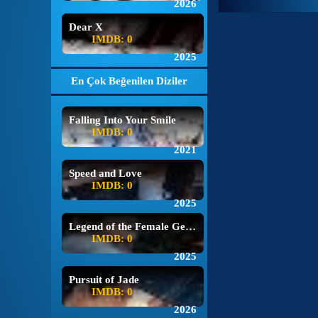
2026
Dear X
IMDB: 0
2025
En Çok Beğenilen Diziler
Falling Into Your Smile
IMDB: 0
2021
Speed and Love
IMDB: 0
2025
Legend of the Female General
IMDB: 0
2025
Pursuit of Jade
IMDB: 0
2026