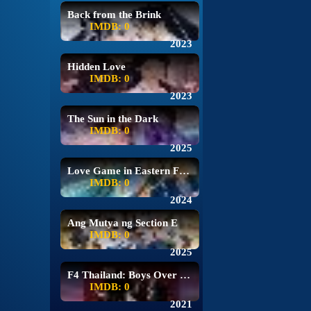
Back from the Brink
IMDB: 0
2023
Hidden Love
IMDB: 0
2023
The Sun in the Dark
IMDB: 0
2025
Love Game in Eastern Fantasy
IMDB: 0
2024
Ang Mutya ng Section E
IMDB: 0
2025
F4 Thailand: Boys Over Flowers
IMDB: 0
2021