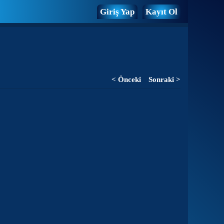
Giriş Yap
Kayıt Ol
< Önceki
Sonraki >