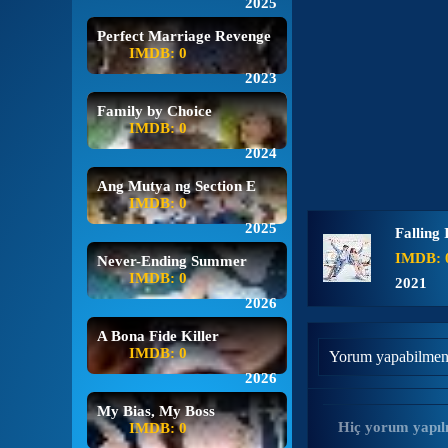
2025
Perfect Marriage Revenge
IMDB: 0
2023
Family by Choice
IMDB: 0
2024
Ang Mutya ng Section E
IMDB: 0
2025
Falling 
IMDB: 
Never-Ending Summer
IMDB: 0
2021
2026
A Bona Fide Killer
IMDB: 0
Yorum yapabilmen
2026
My Bias, My Boss
Hiç yorum yapıl
IMDB: 0