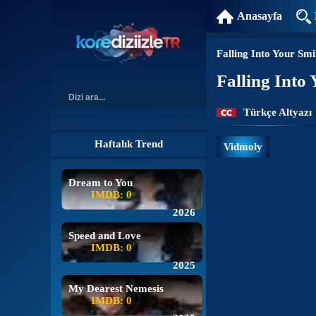
Anasayfa
Falling Into Your Smi
Falling Into
Türkçe Altyazı
Haftalık Trend
Vidmoly
Dream to You
IMDB: 0
2026
Speed and Love
IMDB: 0
2025
My Dearest Nemesis
IMDB: 0