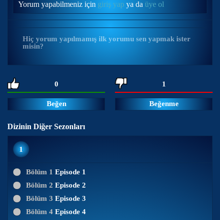
Yorum yapabilmeniz için
giriş yap
ya da
üye ol
Hiç yorum yapılmamış ilk yorumu sen yapmak ister
misin?
0
1
Beğen
Beğenme
Dizinin Diğer Sezonları
1
Bölüm 1
Episode 1
Bölüm 2
Episode 2
Bölüm 3
Episode 3
Bölüm 4
Episode 4