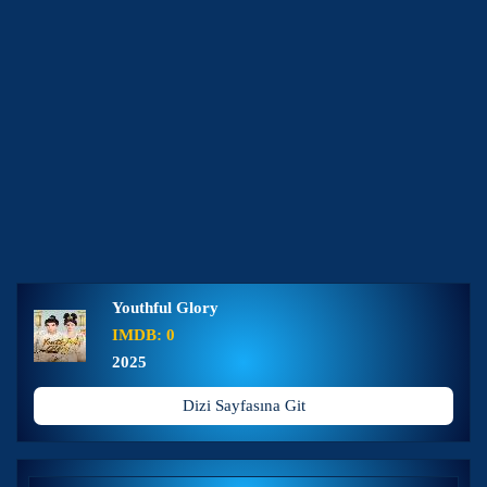
Youthful Glory
IMDB: 0
2025
Dizi Sayfasına Git