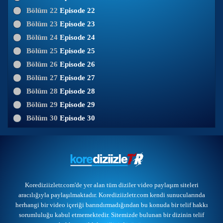
Bölüm 22
Episode 22
Bölüm 23
Episode 23
Bölüm 24
Episode 24
Bölüm 25
Episode 25
Bölüm 26
Episode 26
Bölüm 27
Episode 27
Bölüm 28
Episode 28
Bölüm 29
Episode 29
Bölüm 30
Episode 30
Korediziizletr.com'de yer alan tüm diziler video paylaşım siteleri
aracılığıyla paylaşılmaktadır. Korediziizletr.com kendi sunucularında
herhangi bir video içeriği barındırmadığından bu konuda bir telif hakkı
sorumluluğu kabul etmemektedir. Sitemizde bulunan bir dizinin telif