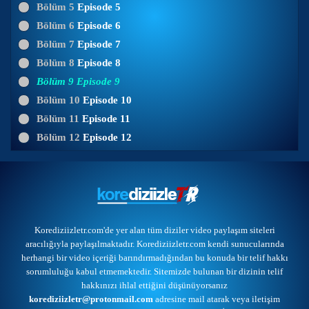
Bölüm 5
Episode 5
Bölüm 6
Episode 6
Bölüm 7
Episode 7
Bölüm 8
Episode 8
Bölüm 9
Episode 9
Bölüm 10
Episode 10
Bölüm 11
Episode 11
Bölüm 12
Episode 12
Korediziizletr.com'de yer alan tüm diziler video paylaşım siteleri
aracılığıyla paylaşılmaktadır. Korediziizletr.com kendi sunucularında
herhangi bir video içeriği barındırmadığından bu konuda bir telif hakkı
sorumluluğu kabul etmemektedir. Sitemizde bulunan bir dizinin telif
hakkınızı ihlal ettiğini düşünüyorsanız
korediziizletr@protonmail.com
adresine mail atarak veya
iletişim