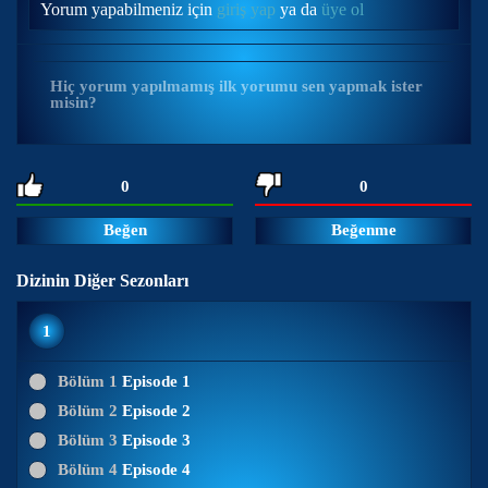
Yorum yapabilmeniz için
giriş yap
ya da
üye ol
Hiç yorum yapılmamış ilk yorumu sen yapmak ister
misin?
0
0
Beğen
Beğenme
Dizinin Diğer Sezonları
1
Bölüm 1
Episode 1
Bölüm 2
Episode 2
Bölüm 3
Episode 3
Bölüm 4
Episode 4