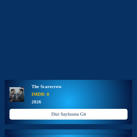
The Scarecrow
IMDB: 0
2026
Dizi Sayfasına Git