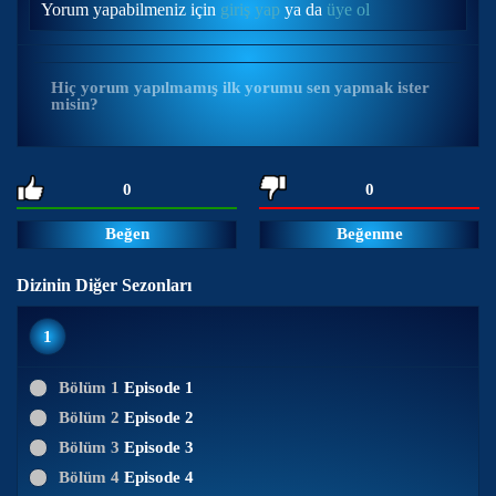
Yorum yapabilmeniz için
giriş yap
ya da
üye ol
Hiç yorum yapılmamış ilk yorumu sen yapmak ister
misin?
0
0
Beğen
Beğenme
Dizinin Diğer Sezonları
1
Bölüm 1
Episode 1
Bölüm 2
Episode 2
Bölüm 3
Episode 3
Bölüm 4
Episode 4