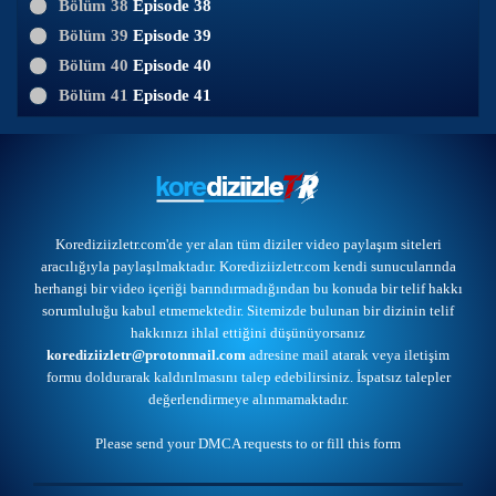
Bölüm 38
Episode 38
Bölüm 39
Episode 39
Bölüm 40
Episode 40
Bölüm 41
Episode 41
Korediziizletr.com'de yer alan tüm diziler video paylaşım siteleri
aracılığıyla paylaşılmaktadır. Korediziizletr.com kendi sunucularında
herhangi bir video içeriği barındırmadığından bu konuda bir telif hakkı
sorumluluğu kabul etmemektedir. Sitemizde bulunan bir dizinin telif
hakkınızı ihlal ettiğini düşünüyorsanız
korediziizletr@protonmail.com
adresine mail atarak veya
iletişim
formu
doldurarak kaldırılmasını talep edebilirsiniz. İspatsız talepler
değerlendirmeye alınmamaktadır.
Please send your DMCA requests to or
fill this form