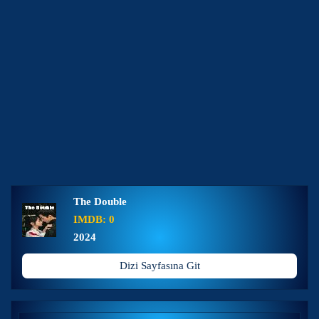
The Double
IMDB: 0
2024
Dizi Sayfasına Git