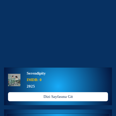
Serendipity
IMDB: 0
2025
Dizi Sayfasına Git