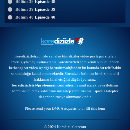
Bölüm 38
Episode 38
Bölüm 39
Episode 39
Bölüm 40
Episode 40
Korediziizletr.com'de yer alan tüm diziler video paylaşım siteleri
aracılığıyla paylaşılmaktadır. Korediziizletr.com kendi sunucularında
herhangi bir video içeriği barındırmadığından bu konuda bir telif hakkı
sorumluluğu kabul etmemektedir. Sitemizde bulunan bir dizinin telif
hakkınızı ihlal ettiğini düşünüyorsanız
korediziizletr@protonmail.com
adresine mail atarak veya
iletişim
formu
doldurarak kaldırılmasını talep edebilirsiniz. İspatsız talepler
değerlendirmeye alınmamaktadır.
Please send your DMCA requests to or
fill this form
© 2024 Korediziizletr.com