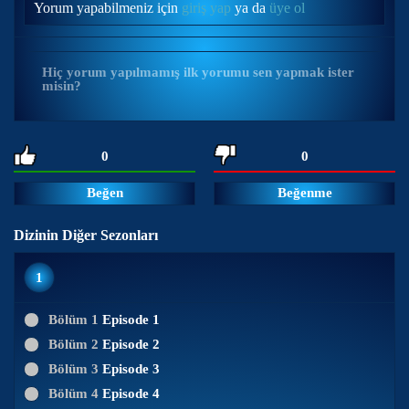
Yorum yapabilmeniz için
giriş yap
ya da
üye ol
Hiç yorum yapılmamış ilk yorumu sen yapmak ister
misin?
0
0
Beğen
Beğenme
Dizinin Diğer Sezonları
1
Bölüm 1
Episode 1
Bölüm 2
Episode 2
Bölüm 3
Episode 3
Bölüm 4
Episode 4