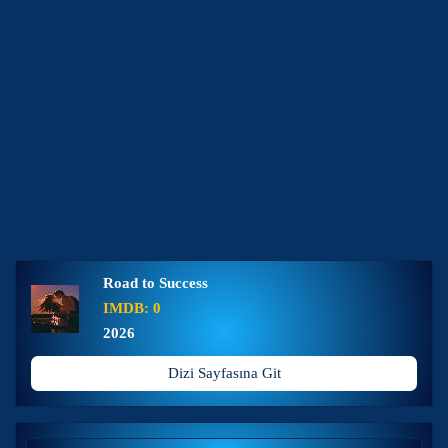
Road to Success
IMDB: 0
2026
Dizi Sayfasına Git