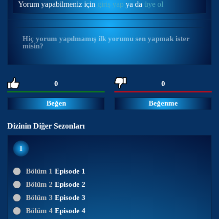
Yorum yapabilmeniz için
giriş yap
ya da
üye ol
Hiç yorum yapılmamış ilk yorumu sen yapmak ister
misin?
0
0
Beğen
Beğenme
Dizinin Diğer Sezonları
1
Bölüm 1
Episode 1
Bölüm 2
Episode 2
Bölüm 3
Episode 3
Bölüm 4
Episode 4