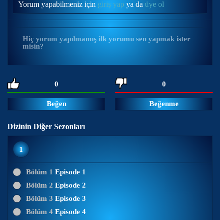
Yorum yapabilmeniz için
giriş yap
ya da
üye ol
Hiç yorum yapılmamış ilk yorumu sen yapmak ister
misin?
0
0
Beğen
Beğenme
Dizinin Diğer Sezonları
1
Bölüm 1
Episode 1
Bölüm 2
Episode 2
Bölüm 3
Episode 3
Bölüm 4
Episode 4