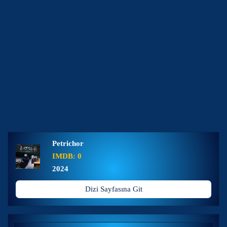
Petrichor
IMDB: 0
2024
Dizi Sayfasına Git