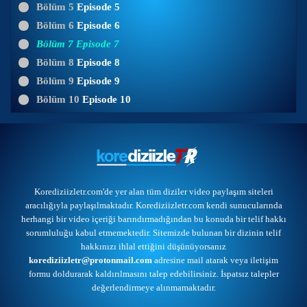
Bölüm 5
Episode 5
Bölüm 6
Episode 6
Bölüm 7
Episode 7
Bölüm 8
Episode 8
Bölüm 9
Episode 9
Bölüm 10
Episode 10
Korediziizletr.com'de yer alan tüm diziler video paylaşım siteleri
aracılığıyla paylaşılmaktadır. Korediziizletr.com kendi sunucularında
herhangi bir video içeriği barındırmadığından bu konuda bir telif hakkı
sorumluluğu kabul etmemektedir. Sitemizde bulunan bir dizinin telif
hakkınızı ihlal ettiğini düşünüyorsanız
korediziizletr@protonmail.com
adresine mail atarak veya
iletişim
formu
doldurarak kaldırılmasını talep edebilirsiniz. İspatsız talepler
değerlendirmeye alınmamaktadır.