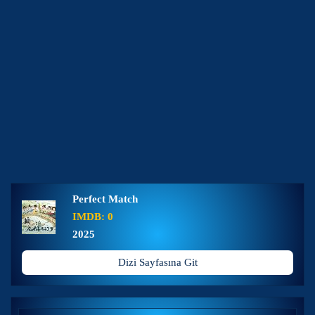
Perfect Match
IMDB: 0
2025
Dizi Sayfasına Git