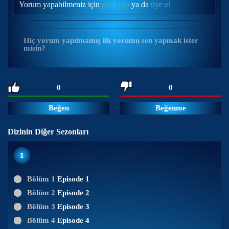
Yorum yapabilmeniz için
giriş yap
ya da
üye ol
Hiç yorum yapılmamış ilk yorumu sen yapmak ister
misin?
0
0
Beğen
Beğenme
Dizinin Diğer Sezonları
1
Bölüm 1
Episode 1
Bölüm 2
Episode 2
Bölüm 3
Episode 3
Bölüm 4
Episode 4