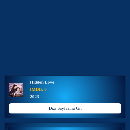
Hidden Love
IMDB: 0
2023
Dizi Sayfasına Git