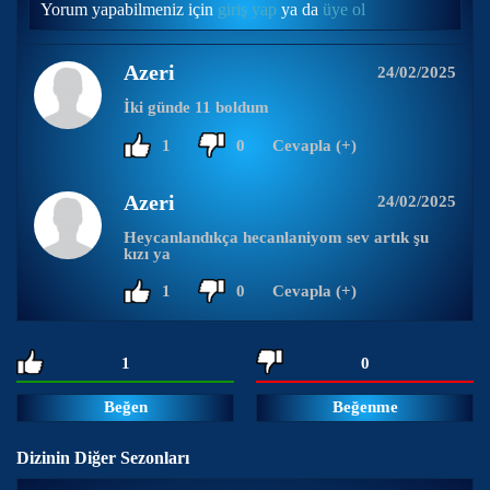
Yorum yapabilmeniz için
giriş yap
ya da
üye ol
Azeri
24/02/2025
İki günde 11 boldum
1
0
Cevapla (+)
Azeri
24/02/2025
Heycanlandıkça hecanlaniyom sev artık şu
kızı ya
1
0
Cevapla (+)
1
0
Beğen
Beğenme
Dizinin Diğer Sezonları