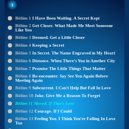
1
Bölüm 1
I Have Been Waiting. A Secret Kept
Bölüm 2
Get Closer. What Made Me Meet Someone
Like You
Bölüm 3
Deemed. Get a Little Closer
Bölüm 4
Keeping a Secret
Bölüm 5
In Secret. The Name Engraved in My Heart
Bölüm 6
Distance. When There's You in Another City
Bölüm 7
Promise The Little Things That Matter
Bölüm 8
Re-encounter. Say See You Again Before
Meeting Again
Bölüm 9
Subcurrent. I Can't Help But Fall In Love
Bölüm 10
Joke. Give Me a Reason To Forget
Bölüm 11
Moved. If That's Love
Bölüm 12
Courage. If I Could
Bölüm 13
Feeling You. I Think You're Falling In Love
Too