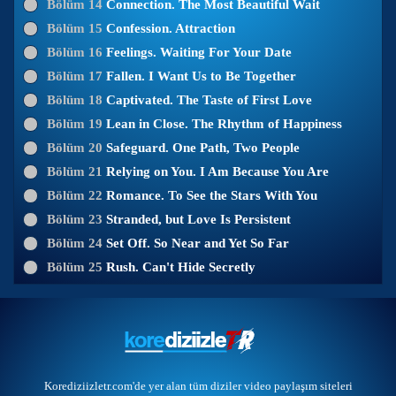
Bölüm 14
Connection. The Most Beautiful Wait
Bölüm 15
Confession. Attraction
Bölüm 16
Feelings. Waiting For Your Date
Bölüm 17
Fallen. I Want Us to Be Together
Bölüm 18
Captivated. The Taste of First Love
Bölüm 19
Lean in Close. The Rhythm of Happiness
Bölüm 20
Safeguard. One Path, Two People
Bölüm 21
Relying on You. I Am Because You Are
Bölüm 22
Romance. To See the Stars With You
Bölüm 23
Stranded, but Love Is Persistent
Bölüm 24
Set Off. So Near and Yet So Far
Bölüm 25
Rush. Can't Hide Secretly
Korediziizletr.com'de yer alan tüm diziler video paylaşım siteleri