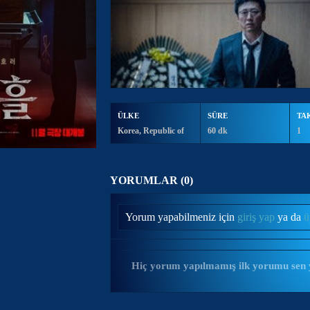
ÜLKE
SÜRE
TA
Korea, Republic of
60 dk
1
YORUMLAR (0)
Yorum yapabilmeniz için
giriş yap
ya da
ü
Hiç yorum yapılmamış ilk yorumu sen 