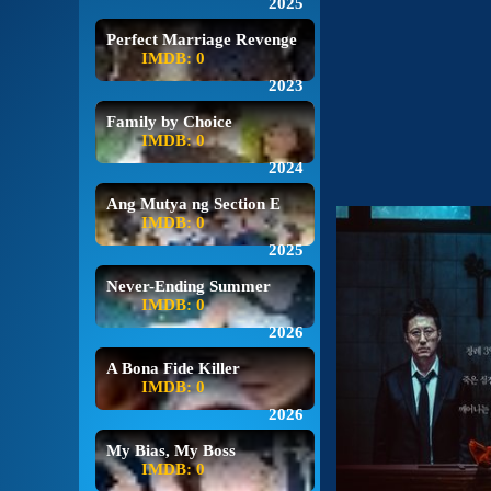
2025
Perfect Marriage Revenge
IMDB: 0
2023
Family by Choice
IMDB: 0
2024
Ang Mutya ng Section E
IMDB: 0
2025
Never-Ending Summer
IMDB: 0
2026
A Bona Fide Killer
IMDB: 0
2026
My Bias, My Boss
IMDB: 0