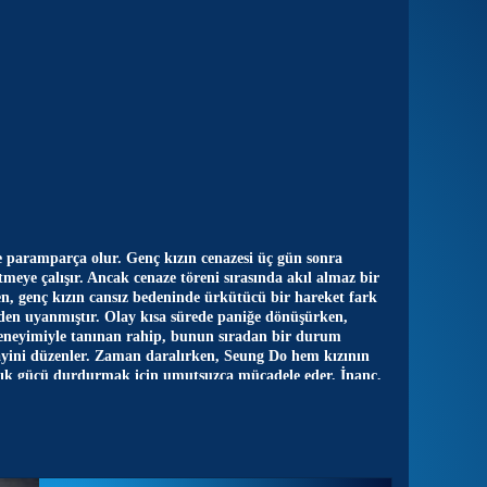
 paramparça olur. Genç kızın cenazesi üç gün sonra
tmeye çalışır. Ancak cenaze töreni sırasında akıl almaz bir
n, genç kızın cansız bedeninde ürkütücü bir hareket fark
inden uyanmıştır. Olay kısa sürede paniğe dönüşürken,
deneyimiyle tanınan rahip, bunun sıradan bir durum
 ayini düzenler. Zaman daralırken, Seung Do hem kızının
ık gücü durdurmak için umutsuzca mücadele eder. İnanç,
 geri dönüşü olmayan bir sınav başlar.