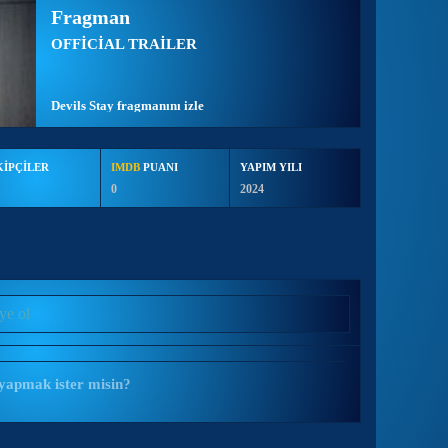
Fragman
OFFİCİAL TRAİLER
Devils Stay fragmanını izle
KİPÇİLER
IMDB
PUANI
YAPIM YILI
0
2024
ye ol
yapmak ister misin?