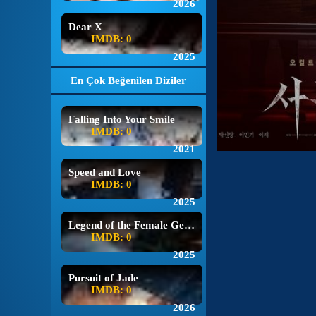
2026
Dear X
IMDB: 0
2025
En Çok Beğenilen Diziler
Falling Into Your Smile
IMDB: 0
2021
Speed and Love
IMDB: 0
2025
Legend of the Female General
IMDB: 0
2025
Pursuit of Jade
IMDB: 0
2026