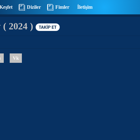
Keşfet
Diziler
Fimler
İletişim
y
( 2024 )
TAKİP ET
u
Vk