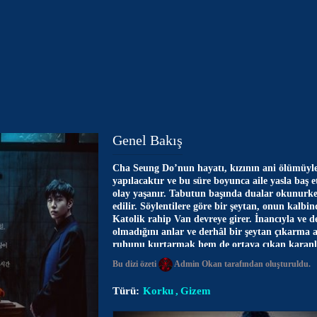
Genel Bakış
Cha Seung Do’nun hayatı, kızının ani ölümüyle
yapılacaktır ve bu süre boyunca aile yasla baş e
olay yaşanır. Tabutun başında dualar okunurke
edilir. Söylentilere göre bir şeytan, onun kalb
Katolik rahip Van devreye girer. İnancıyla ve 
olmadığını anlar ve derhâl bir şeytan çıkarma
ruhunu kurtarmak hem de ortaya çıkan karanl
korku ve çaresizlik iç içe geçerken, herkes için
Bu dizi özeti
Admin Okan
tarafından oluşturuldu.
Türü:
Korku
Gizem