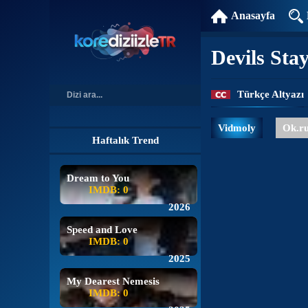
Anasayfa
Devils Sta
Türkçe Altyazı
Vidmoly
Ok.r
Haftalık Trend
Dream to You
IMDB: 0
2026
Speed and Love
IMDB: 0
2025
My Dearest Nemesis
IMDB: 0