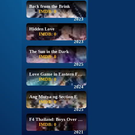
Back from the Brink
IMDB: 0
2023
Hidden Love
IMDB: 0
2023
The Sun in the Dark
IMDB: 0
2025
Love Game in Eastern Fantasy
IMDB: 0
2024
Ang Mutya ng Section E
IMDB: 0
2025
F4 Thailand: Boys Over Flowers
IMDB: 0
2021