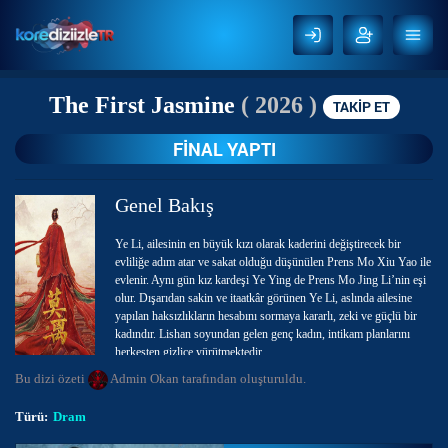
The First Jasmine
( 2026 )
TAKİP ET
FİNAL YAPTI
Genel Bakış
Ye Li, ailesinin en büyük kızı olarak kaderini değiştirecek bir
evliliğe adım atar ve sakat olduğu düşünülen Prens Mo Xiu Yao ile
evlenir. Aynı gün kız kardeşi Ye Ying de Prens Mo Jing Li’nin eşi
olur. Dışarıdan sakin ve itaatkâr görünen Ye Li, aslında ailesine
yapılan haksızlıkların hesabını sormaya kararlı, zeki ve güçlü bir
kadındır. Lishan soyundan gelen genç kadın, intikam planlarını
herkesten gizlice yürütmektedir.
Bu dizi özeti
Admin Okan
tarafından oluşturuldu.
Mo Xiu Yao da kendi sırlarını saklayan biridir. Geçmişte yaşadığı
ihanetlerin etkisiyle kimseye kolay kolay güvenmez ve başlangıçta
Türü:
Dram
Ye Li’ye şüpheyle yaklaşır. Ancak zamanla ikili, birbirlerinin
gerçek niyetlerini ve yaşadıkları acıları anlamaya başlar. Ortak