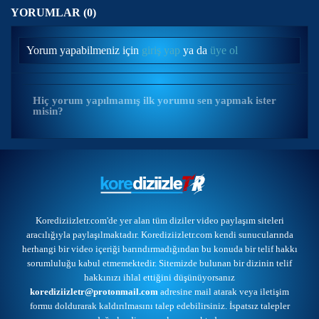
YORUMLAR (0)
Yorum yapabilmeniz için
giriş yap
ya da
üye ol
Hiç yorum yapılmamış ilk yorumu sen yapmak ister
misin?
Korediziizletr.com'de yer alan tüm diziler video paylaşım siteleri
aracılığıyla paylaşılmaktadır. Korediziizletr.com kendi sunucularında
herhangi bir video içeriği barındırmadığından bu konuda bir telif hakkı
sorumluluğu kabul etmemektedir. Sitemizde bulunan bir dizinin telif
hakkınızı ihlal ettiğini düşünüyorsanız
korediziizletr@protonmail.com
adresine mail atarak veya
iletişim
formu
doldurarak kaldırılmasını talep edebilirsiniz. İspatsız talepler