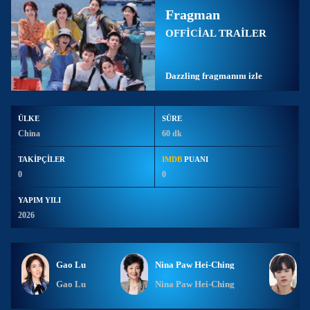
Fragman
Birbirlerinin hayatına istemeden dokunan bu iki genç, zamanla
OFFİCİAL TRAİLER
yalnızlıklarını ve yaralarını paylaşmaya başlar. Zorluklar karşısında
birlikte büyürken, yalnızca birbirlerini değil, kendilerini de yeniden
keşfederler. Hikâye, dostluk, iyileşme ve yeniden ayağa kalkma
üzerine sıcak ve duygusal bir yolculuk sunar.
Dazzling fragmanını izle
ÜLKE
SÜRE
China
60 dk
TAKİPÇİLER
IMDB
PUANI
0
0
YAPIM YILI
2026
Gao Lu
Nina Paw Hei-Ching
Y
Gao Lu
Nina Paw Hei-Ching
Y