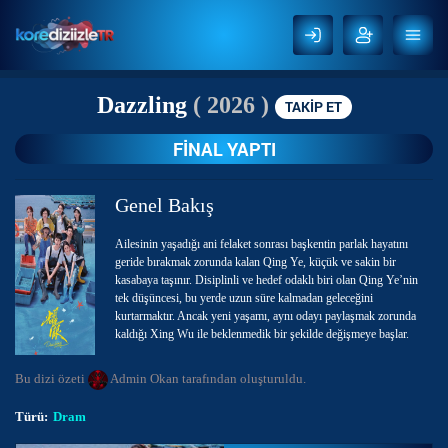
Dazzling
( 2026 )
TAKİP ET
FİNAL YAPTI
Genel Bakış
Ailesinin yaşadığı ani felaket sonrası başkentin parlak hayatını
geride bırakmak zorunda kalan Qing Ye, küçük ve sakin bir
kasabaya taşınır. Disiplinli ve hedef odaklı biri olan Qing Ye’nin
tek düşüncesi, bu yerde uzun süre kalmadan geleceğini
kurtarmaktır. Ancak yeni yaşamı, aynı odayı paylaşmak zorunda
kaldığı Xing Wu ile beklenmedik bir şekilde değişmeye başlar.
Xing Wu, hayata karşı umudunu kaybetmiş, günlerini oyun
Bu dizi özeti
Admin Okan
tarafından oluşturuldu.
oynayarak geçiren ve çevresine kayıtsız görünen bir gençtir. İlk
başta birbirlerine tamamen zıt görünen bu ikili arasında sürekli
Türü:
Dram
çatışmalar yaşansa da, Qing Ye zamanla Xing Wu’nun umursamaz
tavrının ardında saklanan gerçek potansiyeli fark eder.